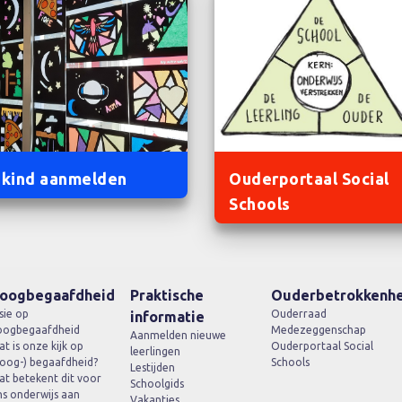
 kind aanmelden
Ouderportaal Social
Schools
oogbegaafdheid
Praktische
Ouderbetrokkenhe
sie op
Ouderraad
informatie
oogbegaafdheid
Medezeggenschap
Aanmelden nieuwe
t is onze kijk op
Ouderportaal Social
leerlingen
oog-) begaafdheid?
Schools
Lestijden
t betekent dit voor
Schoolgids
s onderwijs aan
Vakanties