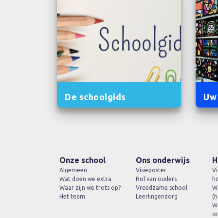
De schoolgids
Uw
Onze school
Ons onderwijs
H
Algemeen
Visieposter
Vi
Wat doen we extra
Rol van ouders
h
Waar zijn we trots op?
Vreedzame school
Wa
Het team
Leerlingenzorg
(h
Wa
on