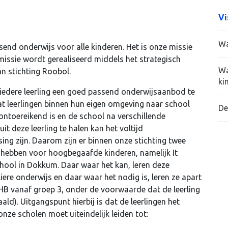
Vi
Wa
ssend onderwijs voor alle kinderen. Het is onze missie
e missie wordt gerealiseerd middels het strategisch
Wa
an stichting Roobol.
ki
r iedere leerling een goed passend onderwijsaanbod te
dat leerlingen binnen hun eigen omgeving naar school
De
ontoereikend is en de school na verschillende
uit deze leerling te halen kan het voltijd
g zijn. Daarom zijn er binnen onze stichting twee
e hebben voor hoogbegaafde kinderen, namelijk It
hool in Dokkum. Daar waar het kan, leren deze
liere onderwijs en daar waar het nodig is, leren ze apart
HB vanaf groep 3, onder de voorwaarde dat de leerling
ald). Uitgangspunt hierbij is dat de leerlingen het
nze scholen moet uiteindelijk leiden tot: