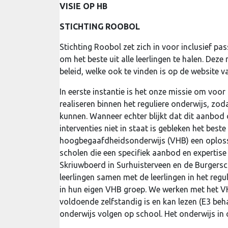
VISIE OP HB
STICHTING ROOBOL
Stichting Roobol zet zich in voor inclusief pa
om het beste uit alle leerlingen te halen. Dez
beleid, welke ook te vinden is op de website v
In eerste instantie is het onze missie om voo
realiseren binnen het reguliere onderwijs, zo
kunnen. Wanneer echter blijkt dat dit aanbod 
interventies niet in staat is gebleken het beste 
hoogbegaafdheidsonderwijs (VHB) een oplossin
scholen die een specifiek aanbod en expertis
Skriuwboerd in Surhuisterveen en de Burgersc
leerlingen samen met de leerlingen in het regu
in hun eigen VHB groep. We werken met het V
voldoende zelfstandig is en kan lezen (E3 beha
onderwijs volgen op school. Het onderwijs in o